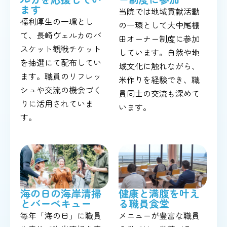
ます
当院では地域貢献活動
福利厚生の一環とし
の一環として大中尾棚
て、長崎ヴェルカのバ
田オーナー制度に参加
スケット観戦チケット
しています。自然や地
を抽選にて配布してい
域文化に触れながら、
ます。職員のリフレッ
米作りを経験でき、職
シュや交流の機会づく
員同士の交流も深めて
りに活用されていま
います。
す。
海の日の海岸清掃
健康と満腹を叶え
とバーベキュー
る職員食堂
毎年「海の日」に職員
メニューが豊富な職員