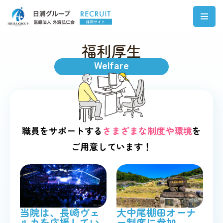
コ
ン
福利厚生
テ
Welfare
ン
ツ
へ
ス
キ
職員をサポートする
さまざまな制度や環境
を
ッ
ご用意しています！
プ
当院は、長崎ヴェ
大中尾棚田オーナ
ルカを応援してい
ー制度に参加