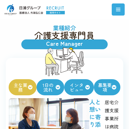
コ
ン
業種紹介
介護支援専門員
テ
ン
Care Manager
ツ
へ
ス
キ
ッ
主な業
1日の
インタ
募集要
プ
務
流れ
ビュー
項
人と
居宅介
想い
護支援
に寄
事業所
り添
は病院