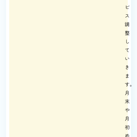
ビ
ス
調
整
し
て
い
き
ま
す。
月
末
や
月
初
め