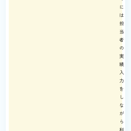
に
は
担
当
者
の
実
績
入
力
を
し
な
が
ら
利