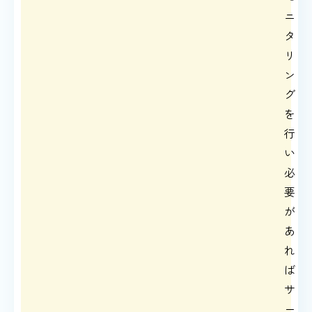
ニ
タ
リ
ン
グ
を
行
い
必
要
が
あ
れ
ば
サ
ー