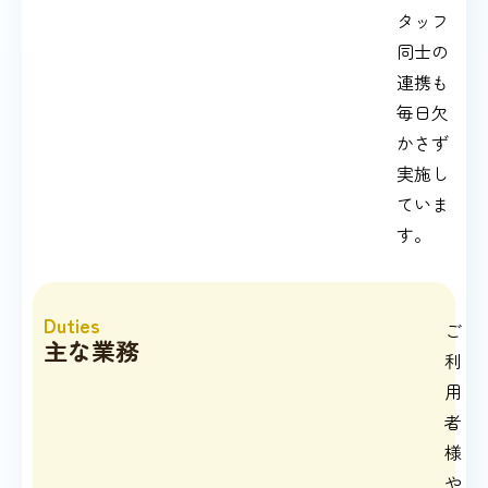
タッフ
同士の
連携も
毎日欠
かさず
実施し
ていま
す。
Duties
ご
主な業務
利
用
者
様
や