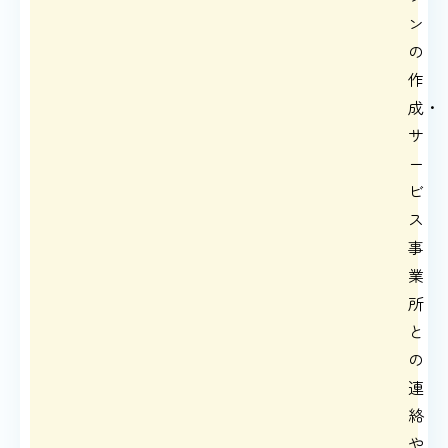
ン
の
作
成・
サ
ー
ビ
ス
事
業
所
と
の
連
絡
や