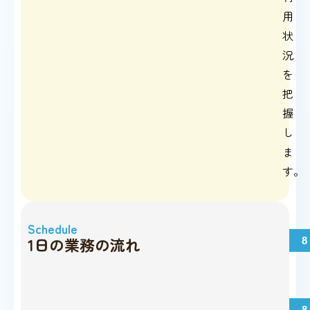
用
状
況
を
把
握
し
ま
す。
Schedule
1日の業務の流れ
8
8