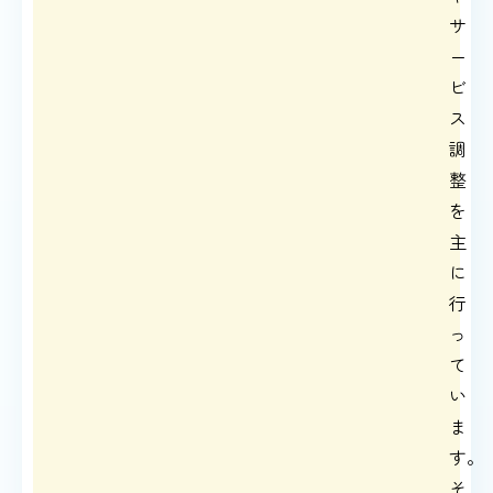
サ
ー
ビ
ス
調
整
を
主
に
行
っ
て
い
ま
す。
そ