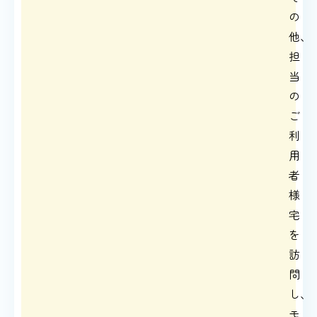
の
他、
担
当
の
ご
利
用
者
様
宅
を
訪
問
し、
モ