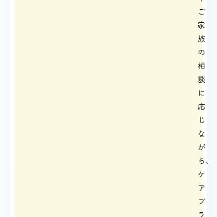
ご
家
族
の
相
談
に
応
じ
な
が
ら、
ケ
ア
プ
ラ