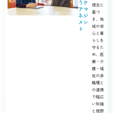
うケ
理念に
アマ
基づ
ネジ
き、地
メン
域の安
ト
心と暮
らしを
守るた
め、医
療・介
護・福
祉の多
職種と
の連携
で幅広
い知識
と視野