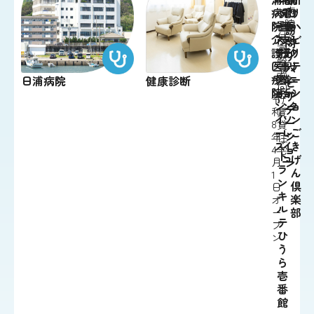
ビ
病
病
パ
介
看
ひ
リ
ス
院
院
ー
護
護
う
ハ
訪
付
介
ス
支
ス
ら
ビ
問
高
護
テ
援
テ
ク
リ
リ
齢
医
ー
事
ー
リ
テ
ハ
者
療
シ
業
シ
ニ
ー
日浦病院
健康診断
ビ
向
院
ョ
所
ョ
ッ
シ
リ
令
け
ン
ン
ク
ョ
テ
和
賃
イ
ソ
ン
ー
8
貸
ー
レ
ご
シ
年
住
ズ
イ
き
ョ
4
宅
ト
ユ
げ
月
ン
ラ
ん
1
ン
倶
日
キ
楽
オ
ル
部
ー
テ
プ
ひ
ン
う
ら
壱
番
館