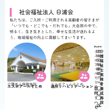
社会福祉法人 日浦会
私たちは、ご入所・ご利用される高齢者の皆さまが
「いつでも・どこでも・だれでも」大自然の中で、
明るく、生き生きとした、幸せな生活が送れるよ
う、地域福祉の向上に貢献してまいります。
介
エ
認
認
ス
知
知
護
ポ
症
症
福
ア
高
高
祉
ー
齢
齢
士
ル
者
者
実
そ
グ
グ
務
と
ル
ル
者
介護老人保健施設
エスポアールそとめ
エスポアールそとめ
通所リハビリテーション
め
ー
ー
訪
養
プ
プ
問
成
ホ
ホ
リ
施
ー
ー
ハ
設
ム
ム
レ
ル
ビ