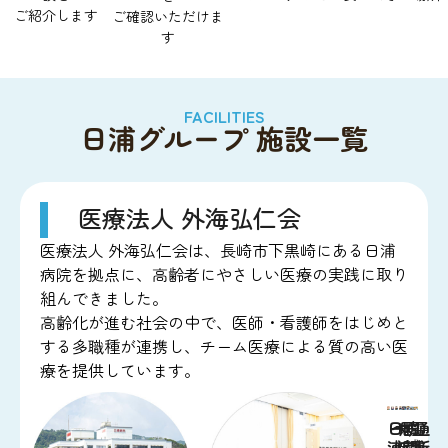
ご紹介します
ご確認いただけま
す
FACILITIES
日浦グループ 施設一覧
医療法人 外海弘仁会
医療法人 外海弘仁会は、長崎市下黒崎にある日浦
病院を拠点に、高齢者にやさしい医療の実践に取り
組んできました。
高齢化が進む社会の中で、医師・看護師をはじめと
する多職種が連携し、チーム医療による質の高い医
療を提供しています。
日
ヘ
居
訪
雪
通
サ
日
浦
ル
ー
宅
問
浦
浦
所