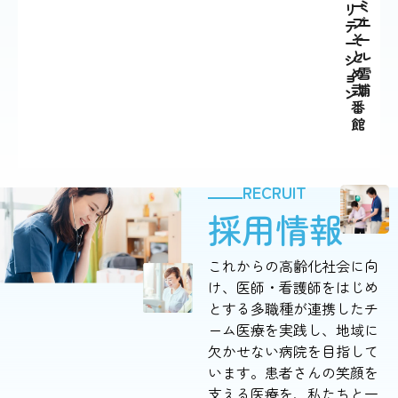
ー
ミ
リ
ブ
エ
テ
そ
ー
ー
と
ル
シ
め
雪
ョ
弐
浦
ン
番
館
RECRUIT
採用情報
これからの高齢化社会に向
け、医師・看護師をはじめ
とする多職種が連携したチ
ーム医療を実践し、地域に
欠かせない病院を目指して
います。患者さんの笑顔を
支える医療を、私たちと一