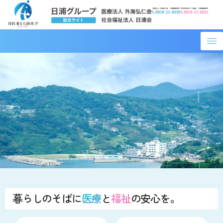
コ
ン
テ
ン
ツ
へ
ス
キ
ッ
プ
暮らしのそばに
医療
と
福祉
の安心を。