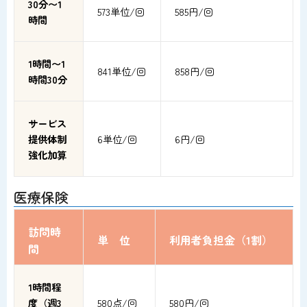
30分〜1
573単位/回
585円/回
時間
1時間〜1
841単位/回
858円/回
時間30分
サービス
提供体制
6単位/回
6円/回
強化加算
医療保険
訪問時
単 位
利用者負担金（1割）
間
1時間程
度（週3
580点/回
580円/回