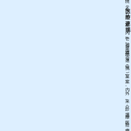
院
テ
の
医
ひ
療
ご
連
う
案
携
ら
内
-
壱
-
地
番
面
域
館
会
連
の
携
ご
室
案
-
内
外
-
来
介
診
護
療
医
担
療