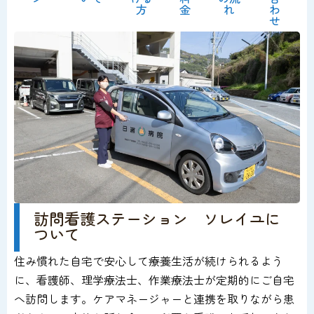
方
金
れ
わ
せ
訪問看護ステーション ソレイユに
ついて
住み慣れた自宅で安心して療養生活が続けられるよう
に、看護師、理学療法士、作業療法士が定期的にご自宅
へ訪問します。ケアマネージャーと連携を取りながら患