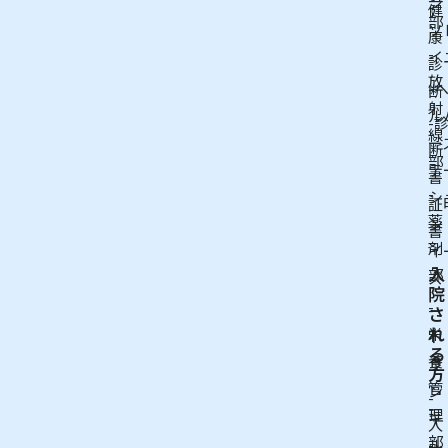
健
部
ソ
康
-
イ
診
放
-
断
射
ル
-
線
ー
断
部
テ
書
-
シ
証
薬
書
剤
イ
入
部
ズ
院
-
-
さ
れ
栄
ト
る
養
ラ
方
管
ン
-
理
キ
入
部
ル