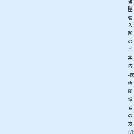
当
院
医
-
表
入
所
の
ご
案
内
-
療
関
係
者
の
方
(