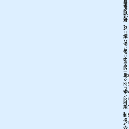
看
護
訪
-
イ
護
方
問
無
ト
部
針
リ
料
マ
-
ハ
送
ッ
-
リ
ビ
迎
プ
診
ハ
リ
に
療
ビ
テ
つ
情
リ
ー
い
報
テ
シ
て
開
ー
ョ
示
-
シ
ン
に
門
ョ
つ
-
来
ン
い
問
（
科
て
護
約
-
テ
制
検
シ
-
査