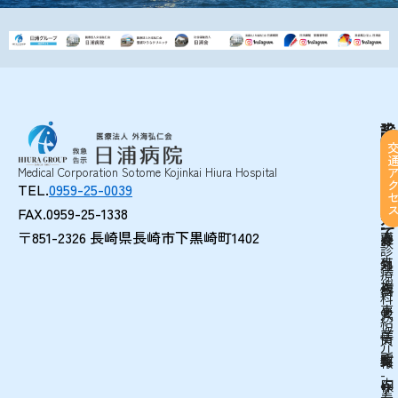
来
診
当
在
-
-
採
院
療
院
宅
さ
科
病
居
用
Medical Corporation Sotome Kojinkai Hiura Hospital
に
事
れ
部
TEL.
0959-25-0039
院
宅
情
つ
業
る
門
い
FAX.0959-25-1338
概
介
報
方
-
て
〒851-2326 長崎県長崎市下黒崎町1402
要
護
-
お
診
支
外
知
-
療
援
来
ら
個
科
事
の
せ
人
紹
業
ご
一
情
介
所
案
覧
報
-
内
保
-
サ