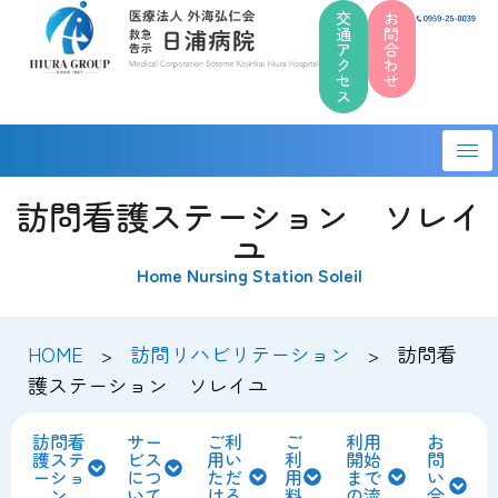
交
お
通
問
ア
合
コ
ク
わ
セ
せ
ン
ス
テ
ン
ツ
訪問看護ステーション ソレイ
へ
ユ
ス
キ
Home Nursing Station Soleil
ッ
プ
HOME
訪問リハビリテーション
訪問看
>
>
護ステーション ソレイユ
訪問看
サー
ご利
ご
利用
お
護ステ
ビス
用い
利
開始
問
ーショ
につ
ただ
用
まで
い
ン
いて
ける
料
の流
合