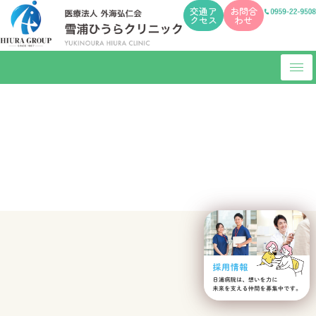
交通ア
お問合
クセス
わせ
コ
ン
テ
ン
ツ
へ
ス
キ
ッ
プ