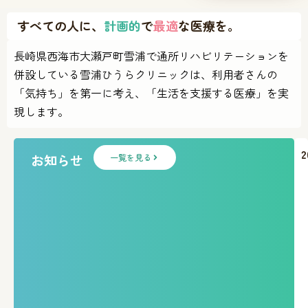
すべての人に、
計画的
で
最適
な医療を。
長崎県西海市大瀬戸町雪浦で通所リハビリテーションを
併設している雪浦ひうらクリニックは、利用者さんの
「気持ち」を第一に考え、「生活を支援する医療」を実
現します。
2
お知らせ
一覧を見る