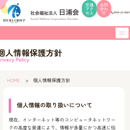
交通
お問
アク
合わ
セス
せ
コ
ン
テ
ン
ツ
個人情報保護方針
へ
rivacy Policy
ス
キ
ッ
HOME
>
個人情報保護方針
プ
個人情報の取り扱いについて
現在、インターネット等のコンピュータネットワー
クの高度な発達により、情報が多量にかつ高速に伝